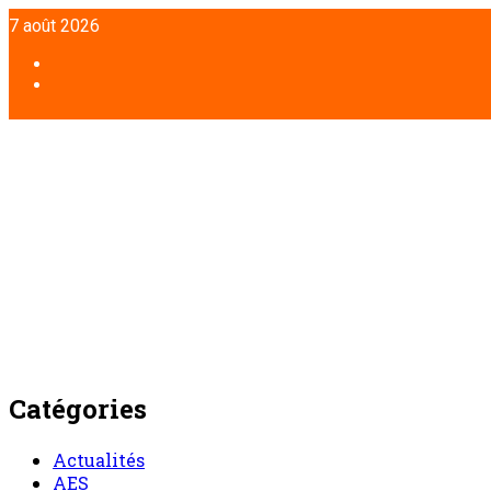
Aller
7 août 2026
au
contenu
Facebook
Twitter
Catégories
Actualités
AES