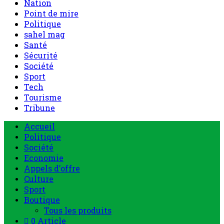
Nation
Point de mire
Politique
sahel mag
Santé
Sécurité
Société
Sport
Tech
Tourisme
Tribune
Menu
Accueil
principal
Politique
Société
Economie
Appels d’offre
Culture
Sport
Boutique
Tous les produits
0 Article