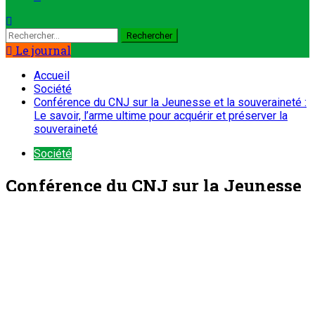
Rechercher :
Le journal
Accueil
Société
Conférence du CNJ sur la Jeunesse et la souveraineté :
Le savoir, l’arme ultime pour acquérir et préserver la
souveraineté
Société
Conférence du CNJ sur la Jeunesse
et la souveraineté : Le savoir, l’arme
ultime pour acquérir et préserver la
souveraineté
ONEP NIGER
30 avril 2024