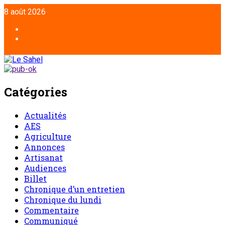
Aller
8 août 2026
au
contenu
Facebook
Twitter
Catégories
Actualités
AES
Agriculture
Annonces
Artisanat
Audiences
Billet
Chronique d’un entretien
Chronique du lundi
Commentaire
Communiqué