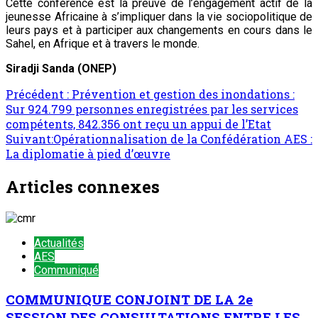
Cette conférence est la preuve de l’engagement actif de la
jeunesse Africaine à s’impliquer dans la vie sociopolitique de
leurs pays et à participer aux changements en cours dans le
Sahel, en Afrique et à travers le monde.
Siradji Sanda (ONEP)
Navigation
Précédent :
Prévention et gestion des inondations :
Sur 924.799 personnes enregistrées par les services
d’article
compétents, 842.356 ont reçu un appui de l’Etat
Suivant:
Opérationnalisation de la Confédération AES :
La diplomatie à pied d’œuvre
Articles connexes
Actualités
AES
Communiqué
COMMUNIQUE CONJOINT DE LA 2e
SESSION DES CONSULTATIONS ENTRE LES