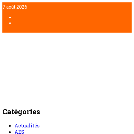
Aller
7 août 2026
au
contenu
Facebook
Twitter
Catégories
Actualités
AES