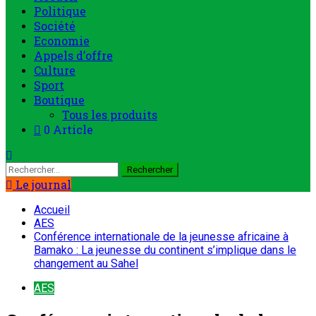
principal
Politique
Société
Economie
Appels d’offre
Culture
Sport
Boutique
Tous les produits
0 Article
Rechercher :
Le journal
Accueil
AES
Conférence internationale de la jeunesse africaine à
Bamako : La jeunesse du continent s’implique dans le
changement au Sahel
AES