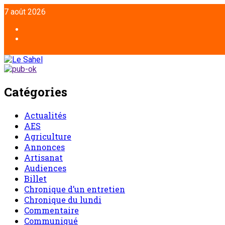
Aller
7 août 2026
au
contenu
Facebook
Twitter
Catégories
Actualités
AES
Agriculture
Annonces
Artisanat
Audiences
Billet
Chronique d’un entretien
Chronique du lundi
Commentaire
Communiqué