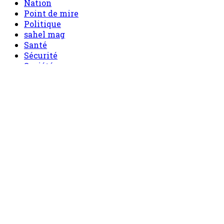
Nation
Point de mire
Politique
sahel mag
Santé
Sécurité
Société
Sport
Tech
Tourisme
Tribune
Menu
Accueil
principal
Politique
Société
Economie
Appels d’offre
Culture
Sport
Boutique
Tous les produits
0 Article