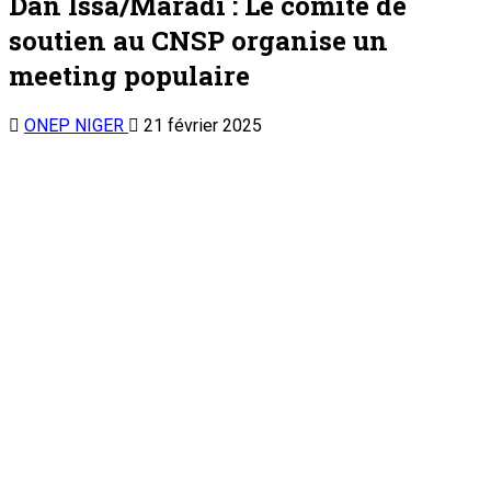
ONEP NIGER
21 février 2025
Lors de la marche suivie de meeting
Partager vers les réseaux
La population de la Commune Rurale de Dan Issa
(Département de Madarounfa) était sortie massivement, le
mercredi 19 février 2025, pour une marche suivie de meeting
organisée par le comité de soutien au CNSP de la localité.
Après un parcours à travers la grande artère de la ville, les
manifestants se sont retrouvés à la Maison des Jeunes où un
meeting a été organisé. Cette manifestation a connu une
grande mobilisation des associations des jeunes, des
femmes de porteurs de tenue, et toutes les couches
socioprofessionnelles de la Commune.
Dans son discours, le représentant du comité de soutien,
Monsieur Saadou Elhaj Saley a, de prime abord, indiqué que
cette manifestation a pour but de soutenir les présidents et
les peuples de la Confédération des Etats du Sahel. « C’est