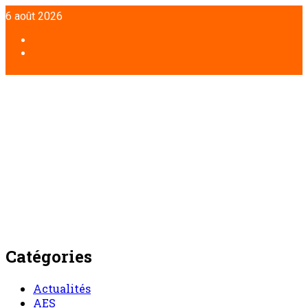
Aller
6 août 2026
au
contenu
Facebook
Twitter
Catégories
Actualités
AES
Agriculture
Annonces
Artisanat
Audiences