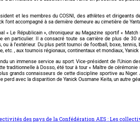
sident et les membres du COSNI, des athlètes et dirigeants de
ck l’ont accompagné à sa dernière demeure au cimetière de Yanta
rnal « Le Républicain », chroniqueur au Magazine sportif « Match 
lle en particulier. Il a consacré toute sa carrière de plus de 3
 ou à l’extérieur. Du plus petit tournoi de football, boxe, tennis, b
sme, etc. , aux tournois régionaux, continentaux et mondiaux, Yanic
endu un immense service au sport. Vice-président de l’Union des
te traditionnelle à Dosso, été tour à tour « Maître de cérémonie »
s plus grands connaisseurs de cette discipline sportive au Nig
ve perd avec la disparition de Yanick Ousmane Keita, un autre géan
ectivités des pays de la Confédération AES : Les collecti