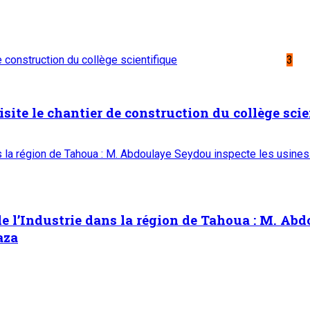
de construction du collège scientifique
3
isite le chantier de construction du collège scie
ns la région de Tahoua : M. Abdoulaye Seydou inspecte les usines
e l’Industrie dans la région de Tahoua : M. Abd
aza