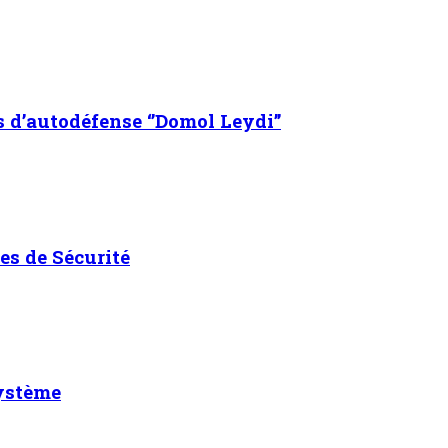
s d’autodéfense ‘’Domol Leydi’’
es de Sécurité
système