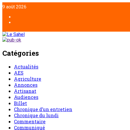
Aller
9 août 2026
au
contenu
Facebook
Twitter
Catégories
Actualités
AES
Agriculture
Annonces
Artisanat
Audiences
Billet
Chronique d’un entretien
Chronique du lundi
Commentaire
Communiqué