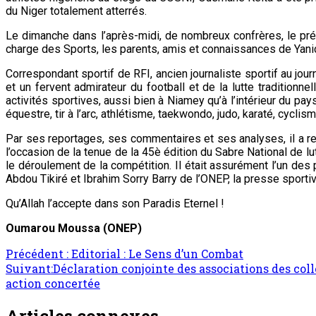
du Niger totalement atterrés.
Le dimanche dans l’après-midi, de nombreux confrères, le pré
charge des Sports, les parents, amis et connaissances de Yani
Correspondant sportif de RFI, ancien journaliste sportif au jou
et un fervent admirateur du football et de la lutte traditionne
activités sportives, aussi bien à Niamey qu’à l’intérieur du pays,
équestre, tir à l’arc, athlétisme, taekwondo, judo, karaté, cycli
Par ses reportages, ses commentaires et ses analyses, il a r
l’occasion de la tenue de la 45è édition du Sabre National de lut
le déroulement de la compétition. Il était assurément l’un de
Abdou Tikiré et Ibrahim Sorry Barry de l’ONEP, la presse sporti
Qu’Allah l’accepte dans son Paradis Eternel !
Oumarou Moussa (ONEP)
Navigation
Précédent :
Editorial : Le Sens d’un Combat
Suivant:
Déclaration conjointe des associations des coll
d’article
action concertée
Articles connexes