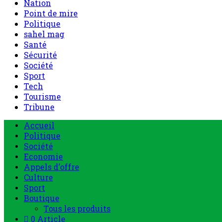
Nation
Point de mire
Politique
sahel mag
Santé
Sécurité
Société
Sport
Tech
Tourisme
Tribune
Menu
Accueil
principal
Politique
Société
Economie
Appels d’offre
Culture
Sport
Boutique
Tous les produits
0 Article