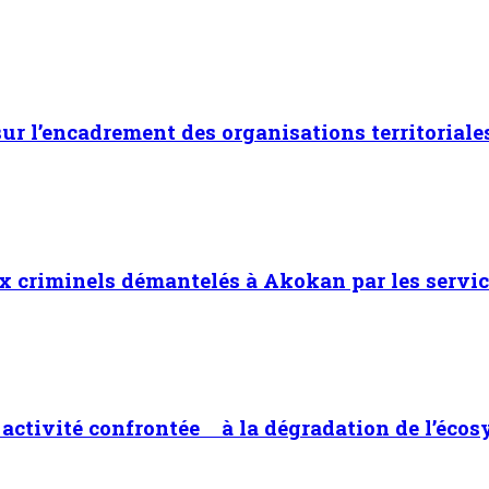
 sur l’encadrement des organisations territoriale
x criminels démantelés à Akokan par les servic
ne activité confrontée à la dégradation de l’éco