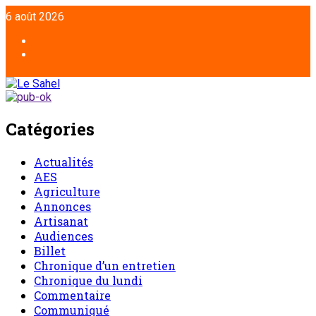
Aller
6 août 2026
au
contenu
Facebook
Twitter
Catégories
Actualités
AES
Agriculture
Annonces
Artisanat
Audiences
Billet
Chronique d’un entretien
Chronique du lundi
Commentaire
Communiqué