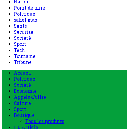
Nation
Point de mire
Politique
sahel mag
Santé
Sécurité
Société
Sport
Tech
Tourisme
Tribune
Menu
Accueil
principal
Politique
Société
Economie
Appels d’offre
Culture
Sport
Boutique
Tous les produits
0 Article