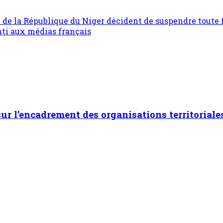
e la République du Niger décident de suspendre toute f
nti aux médias français
 sur l’encadrement des organisations territoriale