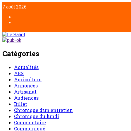
Aller
7 août 2026
au
contenu
Facebook
Twitter
Catégories
Actualités
AES
Agriculture
Annonces
Artisanat
Audiences
Billet
Chronique d’un entretien
Chronique du lundi
Commentaire
Communiqué