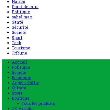
Nation
Point de mire
Politique
sahel mag
Santé
Sécurité
Société
Sport
Tech
Tourisme
Tribune
Menu
Accueil
principal
Politique
Société
Economie
Appels d’offre
Culture
Sport
Boutique
Tous les produits
0 Article