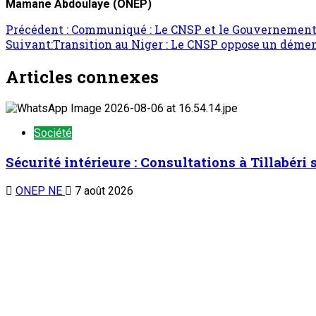
Mamane Abdoulaye
(ONEP)
Navigation
Précédent :
Communiqué : Le CNSP et le Gouvernement d
Suivant:
Transition au Niger : Le CNSP oppose un déme
d’article
Articles connexes
Société
Sécurité intérieure : Consultations à Tillabéri
ONEP NE
7 août 2026