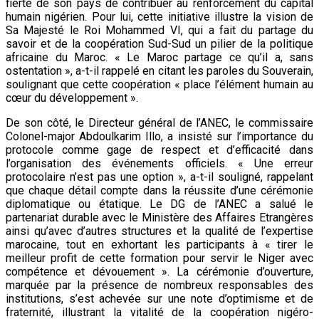
fierté de son pays de contribuer au renforcement du capital
humain nigérien. Pour lui, cette initiative illustre la vision de
Sa Majesté le Roi Mohammed VI, qui a fait du partage du
savoir et de la coopération Sud-Sud un pilier de la politique
africaine du Maroc. « Le Maroc partage ce qu’il a, sans
ostentation », a-t-il rappelé en citant les paroles du Souverain,
soulignant que cette coopération « place l’élément humain au
cœur du développement ».
De son côté, le Directeur général de l’ANEC, le commissaire
Colonel-major Abdoulkarim Illo, a insisté sur l’importance du
protocole comme gage de respect et d’efficacité dans
l’organisation des événements officiels. « Une erreur
protocolaire n’est pas une option », a-t-il souligné, rappelant
que chaque détail compte dans la réussite d’une cérémonie
diplomatique ou étatique. Le DG de l’ANEC a salué le
partenariat durable avec le Ministère des Affaires Etrangères
ainsi qu’avec d’autres structures et la qualité de l’expertise
marocaine, tout en exhortant les participants à « tirer le
meilleur profit de cette formation pour servir le Niger avec
compétence et dévouement ». La cérémonie d’ouverture,
marquée par la présence de nombreux responsables des
institutions, s’est achevée sur une note d’optimisme et de
fraternité, illustrant la vitalité de la coopération nigéro-