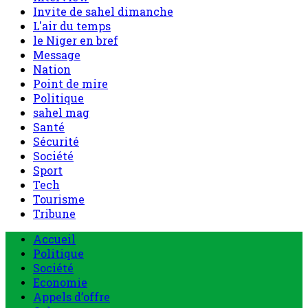
Invite de sahel dimanche
L'air du temps
le Niger en bref
Message
Nation
Point de mire
Politique
sahel mag
Santé
Sécurité
Société
Sport
Tech
Tourisme
Tribune
Accueil
Politique
Société
Economie
Appels d’offre