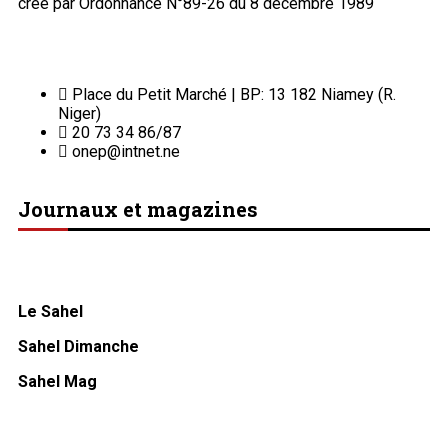
créé par Ordonnance N°89-26 du 8 décembre 1989
Place du Petit Marché | BP: 13 182 Niamey (R.
Niger)
20 73 34 86/87
onep@intnet.ne
Journaux et magazines
Le Sahel
Sahel Dimanche
Sahel Mag