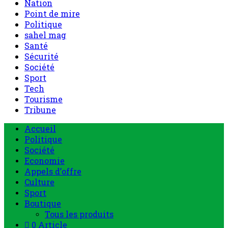
Nation
Point de mire
Politique
sahel mag
Santé
Sécurité
Société
Sport
Tech
Tourisme
Tribune
Accueil
Politique
Société
Economie
Appels d’offre
Culture
Sport
Boutique
Tous les produits
0 Article