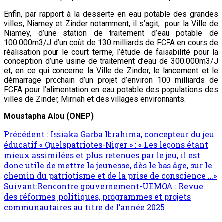
Enfin, par rapport à la desserte en eau potable des grandes
villes, Niamey et Zinder notamment, il s’agit, pour la Ville de
Niamey, d’une station de traitement d’eau potable de
100.000m3/J d’un coût de 130 milliards de FCFA en cours de
réalisation pour le court terme, l’étude de faisabilité pour la
conception d’une usine de traitement d’eau de 300.000m3/J
et, en ce qui concerne la Ville de Zinder, le lancement et le
démarrage prochain d’un projet d’environ 100 milliards de
FCFA pour l’alimentation en eau potable des populations des
villes de Zinder, Mirriah et des villages environnants.
Moustapha Alou (ONEP)
Précédent :
Issiaka Garba Ibrahima, concepteur du jeu
éducatif « Quelspatriotes-Niger » : « Les leçons étant
mieux assimilées et plus retenues par le jeu, il est
donc utile de mettre la jeunesse, dès le bas âge, sur le
chemin du patriotisme et de la prise de conscience …»
Suivant:
Rencontre gouvernement-UEMOA : Revue
des réformes, politiques, programmes et projets
communautaires au titre de l’année 2025