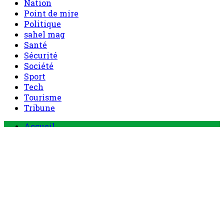
Nation
Point de mire
Politique
sahel mag
Santé
Sécurité
Société
Sport
Tech
Tourisme
Tribune
Menu
Accueil
principal
Politique
Société
Economie
Appels d’offre
Culture
Sport
Boutique
Tous les produits
0 Article