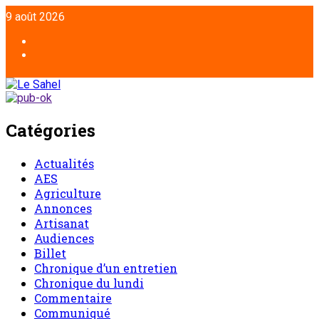
Aller
9 août 2026
au
contenu
Facebook
Twitter
Catégories
Actualités
AES
Agriculture
Annonces
Artisanat
Audiences
Billet
Chronique d’un entretien
Chronique du lundi
Commentaire
Communiqué