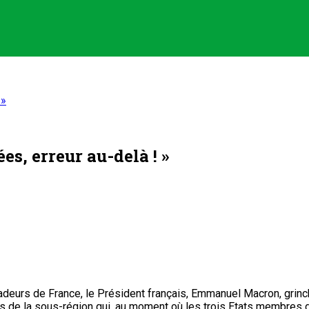
 »
es, erreur au-delà ! »
deurs de France, le Président français, Emmanuel Macron, grinc
de la sous-région qui, au moment où les trois Etats membres de 