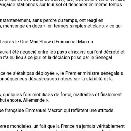
française stationnés sur leur sol et dénoncer en même temps
r, instantanément, sans perdre du temps, ont réagi en
es, mensonge en deçà », en termes simples et clairs, « ce qui
égal après le One Man Show d’Emmanuel Macron.
urait été négocié entre les pays africains qui l’ont décrété et
n’a eu lieu à ce jour et la décision prise par le Sénégal
ance ne s’était pas déployée », le Premier ministre sénégalais
 conséquences désastreuses notées sur la stabilité et la
s, quelques fois mobilisés de force, maltraités et finalement
’hui encore, Allemande ».
e française Emmanuel Macron qui reflètent une attitude
erres mondiales, un fait que la France n’a jamais véritablement