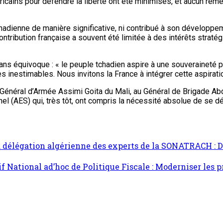
icains pour défendre la liberté ont été minimisés, et aucun reme
chadienne de manière significative, ni contribué à son développ
 contribution française a souvent été limitée à des intérêts strat
 équivoque : « le peuple tchadien aspire à une souveraineté plei
ces inestimables. Nous invitons la France à intégrer cette aspirat
au Général d’Armée Assimi Goita du Mali, au Général de Brigade Ab
el (AES) qui, très tôt, ont compris la nécessité absolue de se d
a délégation algérienne des experts de la SONATRACH : Des
f National ad’hoc de Politique Fiscale : Moderniser les p