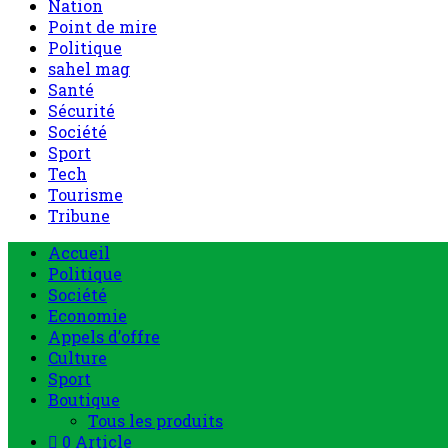
Nation
Point de mire
Politique
sahel mag
Santé
Sécurité
Société
Sport
Tech
Tourisme
Tribune
Accueil
Politique
Société
Economie
Appels d’offre
Culture
Sport
Boutique
Tous les produits
0 Article