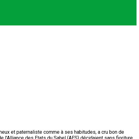
heux et paternaliste comme à ses habitudes, a cru bon de
l’Alliance des Etats du Sahel (AES) décidaient sans fioriture