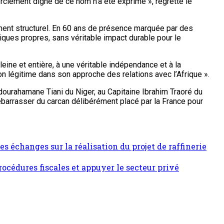
rciement digne de ce nom n’a été exprimé », regrette le
ement structurel. En 60 ans de présence marquée par des
égiques propres, sans véritable impact durable pour le
ne et entière, à une véritable indépendance et à la
ion légitime dans son approche des relations avec l’Afrique ».
dourahamane Tiani du Niger, au Capitaine Ibrahim Traoré du
ébarrasser du carcan délibérément placé par la France pour
 échanges sur la réalisation du projet de raffinerie
rocédures fiscales et appuyer le secteur privé