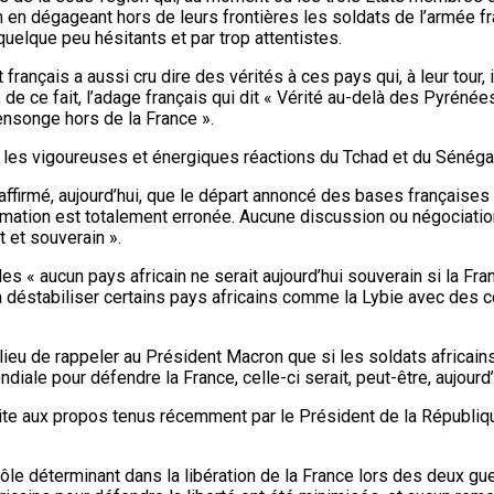
n en dégageant hors de leurs frontières les soldats de l’armée 
quelque peu hésitants et par trop attentistes.
t français a aussi cru dire des vérités à ces pays qui, à leur tou
 de ce fait, l’adage français qui dit « Vérité au-delà des Pyréné
ensonge hors de la France ».
vant les vigoureuses et énergiques réactions du Tchad et du Sén
ffirmé, aujourd’hui, que le départ annoncé des bases françaises a
irmation est totalement erronée. Aucune discussion ou négociation 
 et souverain ».
es « aucun pays africain ne serait aujourd’hui souverain si la Fr
bué à déstabiliser certains pays africains comme la Lybie avec des
e lieu de rappeler au Président Macron que si les soldats africain
iale pour défendre la France, celle-ci serait, peut-être, aujourd
te aux propos tenus récemment par le Président de la Républiqu
n rôle déterminant dans la libération de la France lors des deux gu