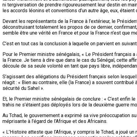
ni tergiversation de prendre rigoureusement leur destin en mai
les accords léonins et conventions d’un autre âge, eux, étaient 
Devant les représentants de la France à l’extérieur, le Présiden
déconstruisant totalement les propos de ce dernier, confirmant,
semble être une vérité en France et pour la France n’est que m
C’est en tout cas la conclusion à laquelle on parvient en sui
Pour le Premier ministre sénégalais, « Le Président français a a
la France. Je tiens à dire que dans le cas du Sénégal, cette aff
découle de sa seule volonté en tant que pays libre, indépendant
S’agissant des allégations du Président français selon lesquell
réagit : « Bien au contraire, elle (la France) a souvent contri
sécurité du Sahel ».
Et, le Premier ministre sénégalais de conclure : « C’est enfin l
trahis ne s’étaient pas déployés lors de la deuxième guerre mond
Au Tchad, le gouvernement a exprimé sa vive préoccupation sui
méprisante à l’égard de l’Afrique et des Africains.
« L’Histoire atteste que l’Afrique, y compris le Tchad, a joué u