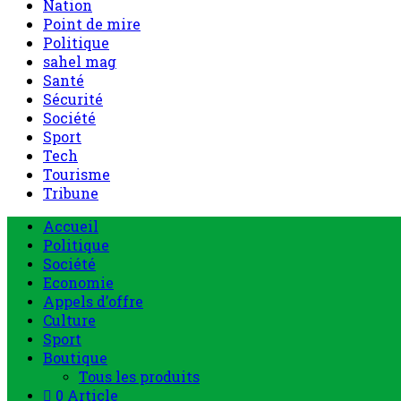
Nation
Point de mire
Politique
sahel mag
Santé
Sécurité
Société
Sport
Tech
Tourisme
Tribune
Accueil
Politique
Société
Economie
Appels d’offre
Culture
Sport
Boutique
Tous les produits
0 Article