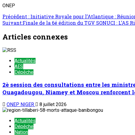
ONEP
Précédent :
Initiative Royale pour l’Atlantique : Réuni
Suivant:
Finale de la 6é édition du TGV SONUCI : L’AS 
Articles connexes
Actualités
AES
Dépêche
2è session des consultations entre les ministr
Ouagadougou, Niamey et Moscou renforcent leu
ONEP NIGER
8 juillet 2026
Actualités
Dépêche
Nation