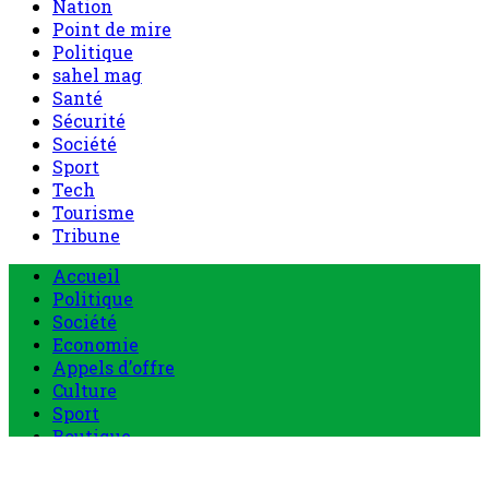
Nation
Point de mire
Politique
sahel mag
Santé
Sécurité
Société
Sport
Tech
Tourisme
Tribune
Menu
Accueil
principal
Politique
Société
Economie
Appels d’offre
Culture
Sport
Boutique
Tous les produits
0 Article