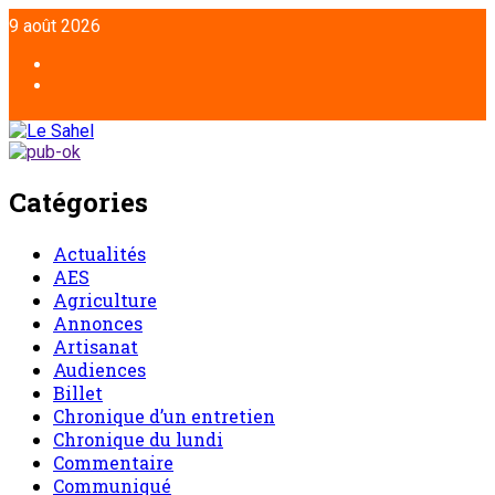
Aller
9 août 2026
au
contenu
Facebook
Twitter
Catégories
Actualités
AES
Agriculture
Annonces
Artisanat
Audiences
Billet
Chronique d’un entretien
Chronique du lundi
Commentaire
Communiqué