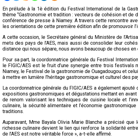
En prélude à la 1è édition du Festival International de la Ga
thème ‘’Gastronomie et tradition : vecteurs de cohésion et de 
conférence de presse à Niamey. A travers cette rencontre avec
les orientations de cette première édition afin de promouvoir l’i
A cette occasion, le Secrétaire général du Ministère de l’Artis
mets des pays de l’AES, mais aussi de consolider leur cohésion
distance qui nous sépare, nous avons beaucoup de choses en c
Pour sa part, la coordonnatrice générale du Festival Internati
le FIGIC/AES est le fruit d’une synergie entre trois festivals 
Niamey, le Festival de la gastronomie de Ouagadougou et celui
à mettre en lumière l’héritage gastronomique et culturel des pays
La coordonnatrice générale du FIGIC/AES a également ajouté que 
expositions gastronomiques et dégustations mettant en avant 
de renom valorisant les techniques de cuisine locale et l’i
culinaire, la sécurité alimentaire et l’économie gastronomique
traditions.
Auparavant, Mme Bayala Olivia Marie Blanche a précisé que le
richesse culinaire devient le lien qui renforce la solidarité 
de l’AES est notre véritable force », a-t-elle affirmé.