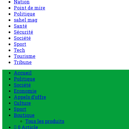
Nation
Point de mire
Politique
sahel mag
Santé
Sécurité
Société
Sport
Tech
Tourisme
Tribune
Accueil
Politique
Société
Economie
Appels d’offre
Culture
Sport
Boutique
Tous les produits
0 Article