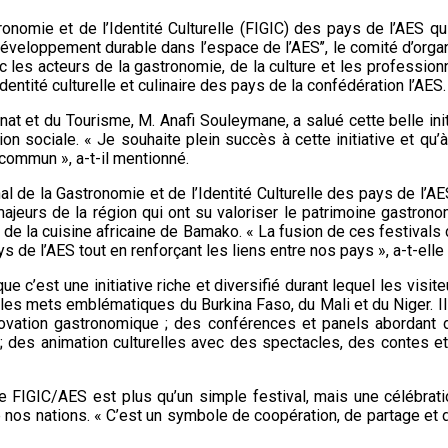
stronomie et de l’Identité Culturelle (FIGIC) des pays de l’AES 
développement durable dans l’espace de l’AES’’, le comité d’organ
 les acteurs de la gastronomie, de la culture et les professio
dentité culturelle et culinaire des pays de la confédération l’AES.
anat et du Tourisme, M. Anafi Souleymane, a salué cette belle in
 sociale. « Je souhaite plein succès à cette initiative et qu’à
ommun », a-t-il mentionné.
onal de la Gastronomie et de l’Identité Culturelle des pays de l’
majeurs de la région qui ont su valoriser le patrimoine gastrono
 de la cuisine africaine de Bamako. « La fusion de ces festival
 de l’AES tout en renforçant les liens entre nos pays », a-t-elle 
c’est une initiative riche et diversifié durant lequel les visit
les mets emblématiques du Burkina Faso, du Mali et du Niger. 
nnovation gastronomique ; des conférences et panels abordant
 ; des animation culturelles avec des spectacles, des contes et
 FIGIC/AES est plus qu’un simple festival, mais une célébration
entre nos nations. « C’est un symbole de coopération, de partage 