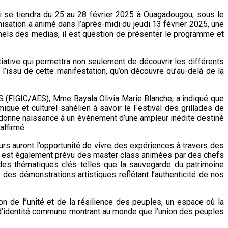
qui se tiendra du 25 au 28 février 2025 à Ouagadougou, sous le
isation a animé dans l’après-midi du jeudi 13 février 2025, une
nnels des medias, il est question de présenter le programme et
itiative qui permettra non seulement de découvrir les différents
 l’issu de cette manifestation, qu’on découvre qu’au-delà de la
AES (FIGIC/AES), Mme Bayala Olivia Marie Blanche, a indiqué que
mique et culturel sahélien à savoir le Festival des grillades de
s donne naissance à un évènement d’une ampleur inédite destiné
affirmé.
eurs auront l’opportunité de vivre des expériences à travers des
Il est également prévu des master class animées par des chefs
 des thématiques clés telles que la sauvegarde du patrimoine
 des démonstrations artistiques reflétant l’authenticité de nos
 de l’’unité et de la résilience des peuples, un espace où la
et d’identité commune montrant au monde que l’union des peuples