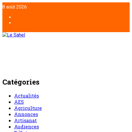
8 août 2026
Catégories
Actualités
AES
Agriculture
Annonces
Artisanat
Audiences
Billet
Chronique d’un entretien
Chronique du lundi
Commentaire
Communiqué