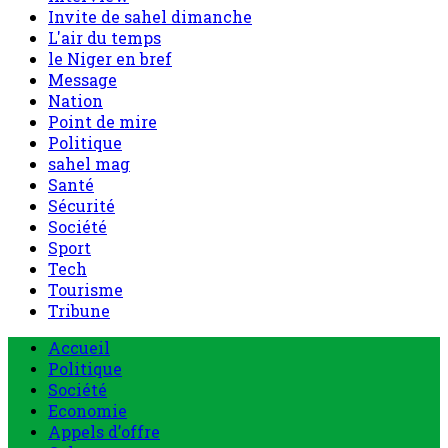
Nation
Point de mire
Politique
sahel mag
Santé
Sécurité
Société
Sport
Tech
Tourisme
Tribune
Accueil
Politique
Société
Economie
Appels d’offre
Culture
Sport
Boutique
Tous les produits
0 Article