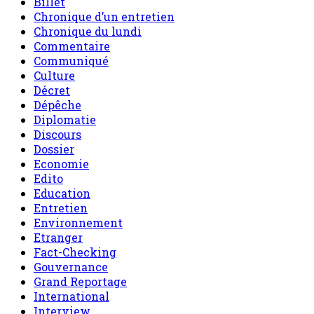
Culture
Décret
Dépêche
Diplomatie
Discours
Dossier
Economie
Edito
Education
Entretien
Environnement
Etranger
Fact-Checking
Gouvernance
Grand Reportage
International
Interview
Invite de sahel dimanche
L'air du temps
le Niger en bref
Message