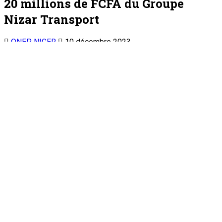
Les contributions s’accélèrent avec la mobilisation des
entreprises ...
Partager vers les réseaux
Depuis la création du Fonds de Solidarité pour la
Sauvegarde de la Patrie, le comité de gestion continue
de réceptionner des contributions en nature et en
espèce. C’est ainsi que le Vice-président du comité de
gestion, M. Amadou Brah a réceptionné en fin de
semaine au Centre International de Conférences
Mahatma Gandhi, plusieurs contributions.
La première contribution réceptionnée est celle du Groupe
Nizar Transport, d’une valeur de 20.000.000 FCFA, suivie de
celle du comité de réflexion et d’actions de l’arrondissement
de Filingué avec une enveloppe de 320.000 FCFA. Ensuite,
l’Association des Sourds-Muets de la région de Niamey a
remis une contribution de 110.000 FCFA, le Haut Conseil des
Nigériens à l’Extérieur section du Mali 3.569.125 FCFA.