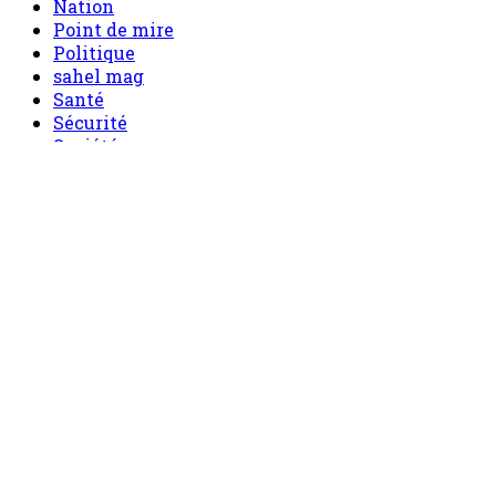
Nation
Point de mire
Politique
sahel mag
Santé
Sécurité
Société
Sport
Tech
Tourisme
Tribune
Menu
Accueil
principal
Politique
Société
Economie
Appels d’offre
Culture
Sport
Boutique
Tous les produits
0 Article