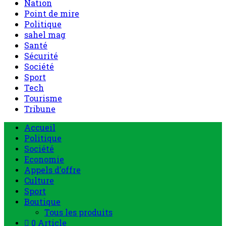
Nation
Point de mire
Politique
sahel mag
Santé
Sécurité
Société
Sport
Tech
Tourisme
Tribune
Accueil
Politique
Société
Economie
Appels d’offre
Culture
Sport
Boutique
Tous les produits
0 Article