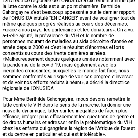
La Directrice régionale de l’ONUSIDA a clairement affirmé que
la lutte contre le sida est à un point charnière. Berthilde
Gahongayire s’est beaucoup appesantie sur le dernier rapport
de l’ONUSIDA intitulé ‘’EN DANGER’’ avant de souligner tout de
même quelques progrès réalisés au cours des décennies,
«grâce à nos pays, les partenaires et les donateurs». On a vu,
a-t-elle ajouté, la prévalence du VIH et le nombre de
personnes mourant de maladies au sida décroitre d’année en
année depuis 2000 et c’est le résultat d’énormes efforts
consentis au cours des trente dernières années.
«Malheureusement depuis quelques années notamment avec
la pandémie de la covid 19, mais également avec les
inégalités croissantes, auxquelles le monde fait face, nous
sommes confrontés au risque de voir ces progrès s’inverser
et de voir nos efforts réduits à néant», a décrié la directrice
régionale de l’ONUSIDA.
Pour Mme Berthilde Gahongayire, «nous devons remettre la
lutte contre le VIH dans le sens de la marche, lui donner une
nouvelle dynamique, lutter sur les inégalités de façon plus
efficace, intégrer plus efficacement les questions de genre et
de droits humains et adresser enfin la problématique du VIH
chez les enfants qui gangrène la région de l’Afrique de l’ouest
et du centre en particulier et qui est intolérable».