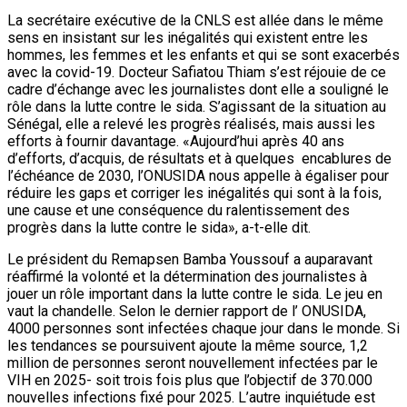
La secrétaire exécutive de la CNLS est allée dans le même
sens en insistant sur les inégalités qui existent entre les
hommes, les femmes et les enfants et qui se sont exacerbés
avec la covid-19. Docteur Safiatou Thiam s’est réjouie de ce
cadre d’échange avec les journalistes dont elle a souligné le
rôle dans la lutte contre le sida. S’agissant de la situation au
Sénégal, elle a relevé les progrès réalisés, mais aussi les
efforts à fournir davantage. «Aujourd’hui après 40 ans
d’efforts, d’acquis, de résultats et à quelques encablures de
l’échéance de 2030, l’ONUSIDA nous appelle à égaliser pour
réduire les gaps et corriger les inégalités qui sont à la fois,
une cause et une conséquence du ralentissement des
progrès dans la lutte contre le sida», a-t-elle dit.
Le président du Remapsen Bamba Youssouf a auparavant
réaffirmé la volonté et la détermination des journalistes à
jouer un rôle important dans la lutte contre le sida. Le jeu en
vaut la chandelle. Selon le dernier rapport de l’ ONUSIDA,
4000 personnes sont infectées chaque jour dans le monde. Si
les tendances se poursuivent ajoute la même source, 1,2
million de personnes seront nouvellement infectées par le
VIH en 2025- soit trois fois plus que l’objectif de 370.000
nouvelles infections fixé pour 2025. L’autre inquiétude est