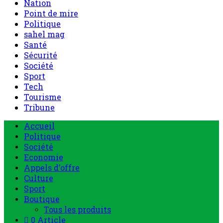
Nation
Point de mire
Politique
sahel mag
Santé
Sécurité
Société
Sport
Tech
Tourisme
Tribune
Menu
Accueil
principal
Politique
Société
Economie
Appels d’offre
Culture
Sport
Boutique
Tous les produits
0 Article