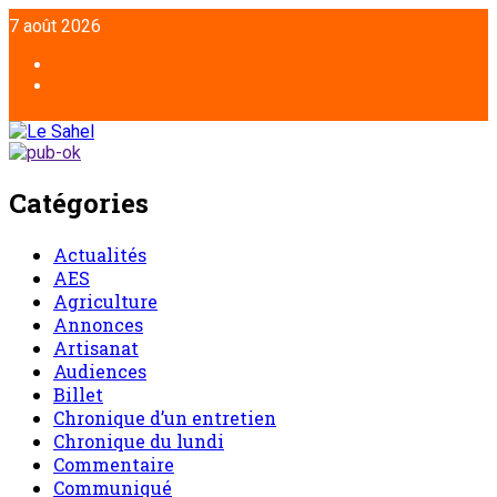
Aller
7 août 2026
au
contenu
Facebook
Twitter
Catégories
Actualités
AES
Agriculture
Annonces
Artisanat
Audiences
Billet
Chronique d’un entretien
Chronique du lundi
Commentaire
Communiqué