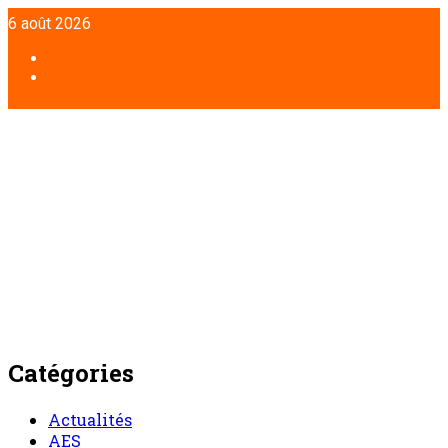
Aller
6 août 2026
au
contenu
Facebook
Twitter
Catégories
Actualités
AES