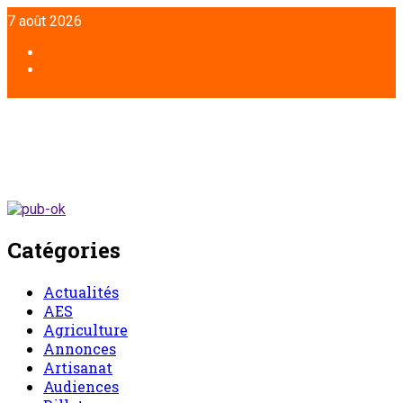
Aller
7 août 2026
au
contenu
Facebook
Twitter
Catégories
Actualités
AES
Agriculture
Annonces
Artisanat
Audiences