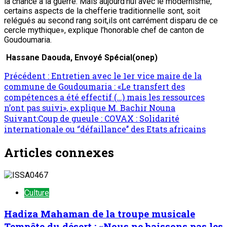
la chance à la guerre. Mais aujourd’hui avec le modernisme,
certains aspects de la chefferie traditionnelle sont, soit
relégués au second rang soit,ils ont carrément disparu de ce
cercle mythique», explique l’honorable chef de canton de
Goudoumaria.
Hassane Daouda, Envoyé Spécial(onep)
Navigation
Précédent :
Entretien avec le 1er vice maire de la
commune de Goudoumaria : «Le transfert des
d’article
compétences a été effectif (…) mais les ressources
n’ont pas suivi», explique M. Bachir Nouna
Suivant:
Coup de gueule : COVAX : Solidarité
internationale ou ‘’défaillance’’ des Etats africains
Articles connexes
Culture
Hadiza Mahaman de la troupe musicale
Tempête du désert : «Nous ne baissons pas les