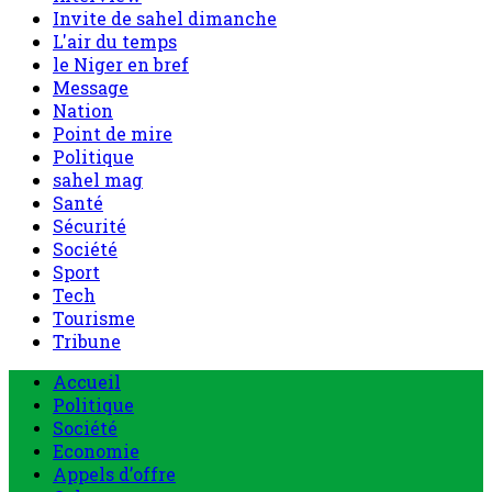
Invite de sahel dimanche
L'air du temps
le Niger en bref
Message
Nation
Point de mire
Politique
sahel mag
Santé
Sécurité
Société
Sport
Tech
Tourisme
Tribune
Menu
Accueil
principal
Politique
Société
Economie
Appels d’offre