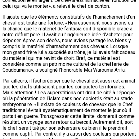
confectionné en argent. Le cheval est harnaché en fonction de
celui qui va le monter», a relevé le chef de canton.
Il ajoute que les éléments constitutifs de l’harnachement d’un
cheval est toute une fortune. «Heureusement, nous avons eu
la chance que le matériel de fantasia soit disponible grâce à
notre défunt père. Il avait eu l’ingénieuse idée d’acheter pour
déposer. Après son décès, nous avions partagé les biens y
compris le matériel d’harnachement des chevaux. Lorsque
mon grand frère lui a succédé au trône, je lui avais fait cadeau
du matériel qui me revint de droit. Bref, ce matériel est
considéré comme un patrimoine culturel de la chefferie de
Goudoumaria», a souligné l’honorable Mai Warouma Arifa.
Par ailleurs, il faut préciser que le cheval est aussi cet animal
que les chefs utilisaient pour les conquêtes territoriales.
Mais attention ! Les superstitions ont droit de cité à l’époque
où la pénétration de l’islam dans nos sociétés était au stade
embryonnaire. «Il existe de couleurs de chevaux que le Chef
traditionnel évitait systématiquement de monter le jour où il
partait en guerre. Transgresser cette limite donnerait comme
résultat, un voyage sans retour au bercail. Autrement dit, soit
le chef serait tué par son adversaire ou bien il le prendrait
comme captif. Par contre, il y a aussi des couleurs qui portent