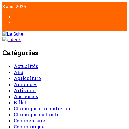
Aller
8 août 2026
au
contenu
Facebook
Twitter
Catégories
Actualités
AES
Agriculture
Annonces
Artisanat
Audiences
Billet
Chronique d’un entretien
Chronique du lundi
Commentaire
Communiqué