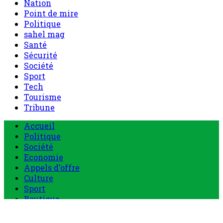
Nation
Point de mire
Politique
sahel mag
Santé
Sécurité
Société
Sport
Tech
Tourisme
Tribune
Menu
Accueil
principal
Politique
Société
Economie
Appels d’offre
Culture
Sport
Boutique
Tous les produits
0 Article