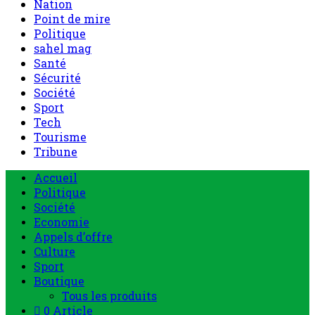
Nation
Point de mire
Politique
sahel mag
Santé
Sécurité
Société
Sport
Tech
Tourisme
Tribune
Accueil
Politique
Société
Economie
Appels d’offre
Culture
Sport
Boutique
Tous les produits
0 Article