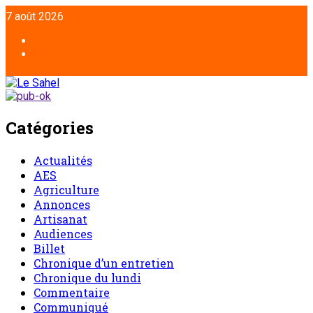
Aller
7 août 2026
au
contenu
Facebook
Twitter
Catégories
Actualités
AES
Agriculture
Annonces
Artisanat
Audiences
Billet
Chronique d’un entretien
Chronique du lundi
Commentaire
Communiqué