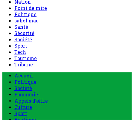
Nation
Point de mire
Politique
sahel mag
Santé
Sécurité
Société
Sport
Tech
Tourisme
Tribune
Menu
Accueil
principal
Politique
Société
Economie
Appels d’offre
Culture
Sport
Boutique
Tous les produits
0 Article