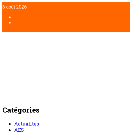
Aller
6 août 2026
au
contenu
Facebook
Twitter
Catégories
Actualités
AES