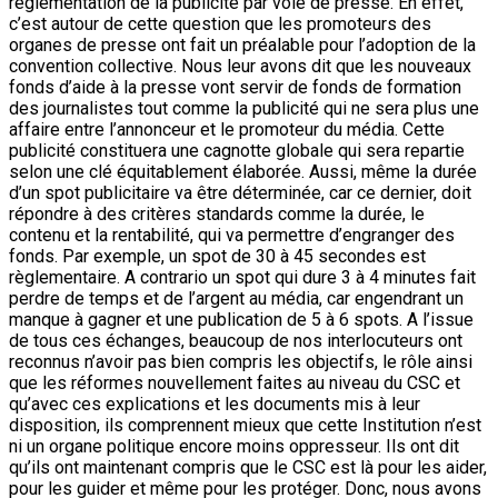
réglementation de la publicité par voie de presse. En effet,
c’est autour de cette question que les promoteurs des
organes de presse ont fait un préalable pour l’adoption de la
convention collective. Nous leur avons dit que les nouveaux
fonds d’aide à la presse vont servir de fonds de formation
des journalistes tout comme la publicité qui ne sera plus une
affaire entre l’annonceur et le promoteur du média. Cette
publicité constituera une cagnotte globale qui sera repartie
selon une clé équitablement élaborée. Aussi, même la durée
d’un spot publicitaire va être déterminée, car ce dernier, doit
répondre à des critères standards comme la durée, le
contenu et la rentabilité, qui va permettre d’engranger des
fonds. Par exemple, un spot de 30 à 45 secondes est
règlementaire. A contrario un spot qui dure 3 à 4 minutes fait
perdre de temps et de l’argent au média, car engendrant un
manque à gagner et une publication de 5 à 6 spots. A l’issue
de tous ces échanges, beaucoup de nos interlocuteurs ont
reconnus n’avoir pas bien compris les objectifs, le rôle ainsi
que les réformes nouvellement faites au niveau du CSC et
qu’avec ces explications et les documents mis à leur
disposition, ils comprennent mieux que cette Institution n’est
ni un organe politique encore moins oppresseur. Ils ont dit
qu’ils ont maintenant compris que le CSC est là pour les aider,
pour les guider et même pour les protéger. Donc, nous avons