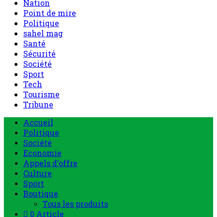
Nation
Point de mire
Politique
sahel mag
Santé
Sécurité
Société
Sport
Tech
Tourisme
Tribune
Accueil
Politique
Société
Economie
Appels d’offre
Culture
Sport
Boutique
Tous les produits
0 Article