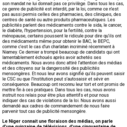
son mandat ne lui donnait pas ce privilège. Dans tous les cas,
ce genre de publicité est interdit, par la loi, comme ce n’est
pas aussi permis celles des pharmacies, des cliniques, des
centres de santé ou autre produits pharmaceutiques. Les
publicités parlent des médicaments contre le sida, le cancer,
le diabète, l’hypertension, pour la fertilité, contre la
ménopause, certains poussent le ridicule pour dire qu’ils ont
des médicaments même pour obtenir le BAC, le BEPC,
comme c’est le cas d’un charlatan incriminé récemment à
Niamey. Ce dernier a trompé beaucoup de candidats qui ont
lamentablement échoués après avoir achetés ses
médicaments. Nous avons donc attiré l’attention des médias
et des citoyens sur la dangerosité des publicités
mensongères. Et nous leur avons signifié qu’ils peuvent saisir
le CSC ou que l’Institution peut s’autosaisir et sévir en
conséquence. Beaucoup ont reconnu leur tort et ont promis de
mettre fin à ces pratiques. Dans tous les cas, nous avons
instruit nos relais pour être plus attentifs et pour nous
indiquer des cas de violations de la loi. Nous avons aussi
demandé aux cadres de commandement de nous faire
parvenir tout cas de publicité mensongère.
Le Niger connait une floraison des médias, on parle
d’une quinzaine de télévisions, d’une cinquantaine de