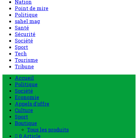
Nation
Point de mire
Politique
sahel mag
Santé
Sécurité
Société
Sport
Tech
Tourisme
Tribune
Menu
Accueil
principal
Politique
Société
Economie
Appels d’offre
Culture
Sport
Boutique
Tous les produits
0 Article