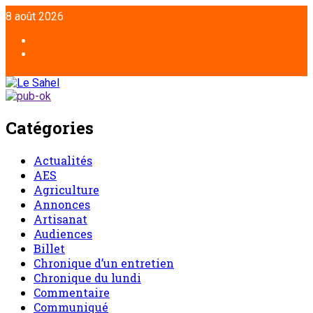
Aller
8 août 2026
au
contenu
Facebook
Twitter
Catégories
Actualités
AES
Agriculture
Annonces
Artisanat
Audiences
Billet
Chronique d’un entretien
Chronique du lundi
Commentaire
Communiqué