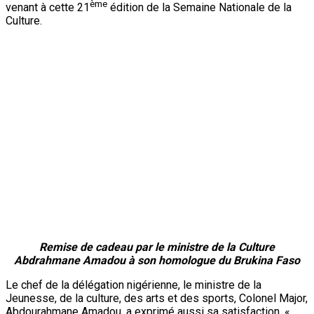
Faso.
Souley Moutari,
Bobo Dioulasso, envoyé spécial
Précédent :
Chine : Le 3e forum de CMG se tient à
Beijing
Suivant:
Visite du ministre de la Défense Nationale
sur le chantier de l’Ecole Militaire de Guerre : En
septembre l’école accueillera ses 30 premiers élèves
Articles connexes
Nation
À la 3è édition du Camp des vacances au
Prytanée Militaire de Niamey : Promouvoir le
patriotisme et le civisme chez les jeunes dès
le bas-âge
ONEP NE
7 août 2026