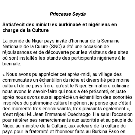
Le chef de la délégation nigérienne, le ministre de la
Jeunesse, de la culture, des arts et des sports, Colonel Major,
Abdourahmane Amadou, a exprimé aussi sa satisfaction. «
Nous sommes là en tant que pays invité d’honneur et cette
journée est spécialement consacrée au Niger qui a eu
l’occasion de montrer son art culinaire dans sa diversité, les
prestations de quelques artistes ; nous sommes
extrêmement contents de cette invitation », a dit Colonel
Major Abdourahmane Amadou.
Le lendemain de cette journée mémorable, les deux ministres
en charge de la culture sont revenus sur le site accompagnant
le président de l’assemblée législative de transition du
Burkina Faso, M. Ousmane Bougouma, qui a tenu à visiter
aussi le village des communautés pour découvrir le cadre, la
diversité, la richesse qu’il incarne et à saluer ses
pensionnaires.
En guise de geste de reconnaissance et d’estime
réciproques, les ministres nigérien et burkinabè de la Culture
ont échangé des cadeaux, notamment, une sculpture de
chameau aux couleurs du drapeau du Niger et une autre
représentant un cheval aux couleurs du drapeau du Burkina