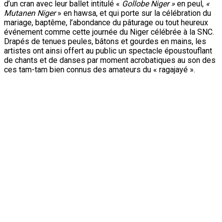
artistes ont ainsi offert au public un spectacle époustouflant
de chants et de danses par moment acrobatiques au son des
ces tam-tam bien connus des amateurs du « ragajayé ».
La troupe
Mamaki
de Zongo
en pleine
prestation
La montée de Mamoudou Abdoussalam plus connu sous le
nom de Tendiste sur la scène a été un moment d’humour non
moins attirant pour le public. Ne pouvant malheureusement
utiliser son instrument de musique, le Gurumi du fait d’un
problème d’amplificateur de son, l’ancien membre du groupe
musical de l’université UAM dans les années 90, a fait contre
mauvaise fortune bon cœur, usant de son expérience fruit de
sa longue carrière artistique. « Un africain, n’a pas besoin
d’instrument de musique pour chanter ou danser », a-t-il lancé,
citant le musicologue nigérien, le défunt Dr Maman Garba. Le
Tendiste a réussi ainsi à bien égayer les spectateurs qu’il a
invité à rythmer de leurs mains sa chanson fétiche intitulée
kopto,
inspirée par le cousinage à plaisanterie entre les