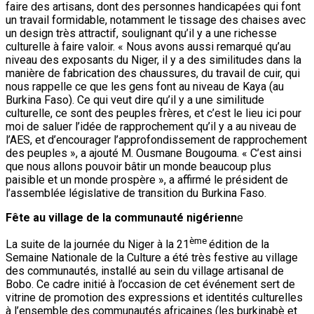
manière de fabrication des chaussures, du travail de cuir, qui
nous rappelle ce que les gens font au niveau de Kaya (au
Burkina Faso). Ce qui veut dire qu’il y a une similitude
culturelle, ce sont des peuples frères, et c’est le lieu ici pour
moi de saluer l’idée de rapprochement qu’il y a au niveau de
l’AES, et d’encourager l’approfondissement de rapprochement
des peuples », a ajouté M. Ousmane Bougouma. « C’est ainsi
que nous allons pouvoir bâtir un monde beaucoup plus
paisible et un monde prospère », a affirmé le président de
l’assemblée législative de transition du Burkina Faso.
Fête au village de la communauté nigérienn
e
ème
La suite de la journée du Niger à la 21
édition de la
Semaine Nationale de la Culture a été très festive au village
des communautés, installé au sein du village artisanal de
Bobo. Ce cadre initié à l’occasion de cet événement sert de
vitrine de promotion des expressions et identités culturelles
à l’ensemble des communautés africaines (les burkinabè et
les étrangers) vivant au Burkina Faso. 45 communautés sont
représentées sur ce site dont 31 du Burkina et 14 des pays
étrangers. Le Niger pays invité d’honneur à cette 21ème
édition de la Semaine Nationale de la Culture est bien présent
au sein du village avec une exposition d’éléments de