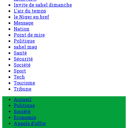
Nation
Point de mire
Politique
sahel mag
Santé
Sécurité
Société
Sport
Tech
Tourisme
Tribune
Accueil
Politique
Société
Economie
Appels d’offre
Culture
Sport
Boutique
Tous les produits
0 Article