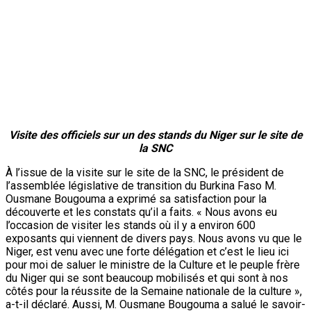
Visite des officiels sur un des stands du Niger sur le site de
la SNC
À l’issue de la visite sur le site de la SNC, le président de
l’assemblée législative de transition du Burkina Faso M.
Ousmane Bougouma a exprimé sa satisfaction pour la
découverte et les constats qu’il a faits. « Nous avons eu
l’occasion de visiter les stands où il y a environ 600
exposants qui viennent de divers pays. Nous avons vu que le
Niger, est venu avec une forte délégation et c’est le lieu ici
pour moi de saluer le ministre de la Culture et le peuple frère
du Niger qui se sont beaucoup mobilisés et qui sont à nos
côtés pour la réussite de la Semaine nationale de la culture »,
a-t-il déclaré. Aussi, M. Ousmane Bougouma a salué le savoir-
faire des artisans, dont des personnes handicapées qui font
un travail formidable, notamment le tissage des chaises avec
un design très attractif, soulignant qu’il y a une richesse
culturelle à faire valoir. « Nous avons aussi remarqué qu’au
niveau des exposants du Niger, il y a des similitudes dans la