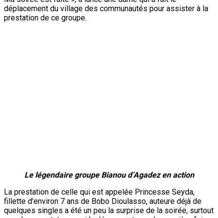
Habillée en tenue militaire, béret bien fixé sur la tête, du haut
de sa petite taille, Princesse Seyda a épaté l’assistance,
chantant en play-back une chanson dédiée à la paix et aux
dirigeants des pays du Sahel.
Cette ambiance de fête est constante sur le site du Village
tout le long de la SNC avec une programmation des 45
communautés pour l’animation musicale pendant que la foire
vente, la dégustation des mets se poursuivent.
Princesse
Seyda
Satisfecit des ministres burkinabè et nigériens en
charge de la Culture
La journée du Niger pays invité d’honneur de la Semaine
Nationale de la Culure (SNC) a été une occasion de
réjouissances et de découverte pour les visiteurs des sites
où sont installés les stands des participants nigériens à la
biennale.
« Nous avons pu apprécier cet après-midi, au village des