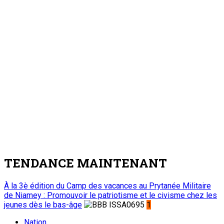
Malbaza
4
Nation
Visite de travail du ministre du Commerce et
de l’Industrie dans la région de Tahoua : M.
Abdoulaye Seydou inspecte les usines de fer
à béton et de ciment de Badaguichiri et de
Malbaza
7 août 2026
Editorial : Une clarification qui s’impose
5
Edito
Editorial : Une clarification qui s’impose
7 août 2026
A PROPOS DE L'ONEP