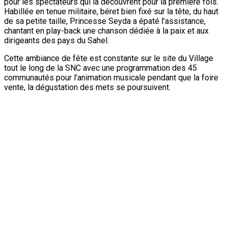
communautés un échantillon du riche et diversifié patrimoine
culturel de ce pays frère, qu’est le Niger. En matière culinaire
nous avons le savoir-faire qui nous a été présenté, et juste
après nous avons aussi apprécié un échantillon des sonorités
inspirées du patrimoine culturel nigérien ; je pense que c’était
des moments très enrichissants, très plaisants également »,
s’est réjoui M. Jean Emmanuel Ouédraogo. Il a saisi l’occasion
pour réitérer ses remerciements aux autorités et au peuple du
Niger, au ministre de la Culture, aux acteurs de la culture du
pays pour la fraternité et l’honneur faits au Burkina Faso en
ème
venant à cette 21
édition de la Semaine Nationale de la
Culture.
Remise de
cadeau par
le ministre
de la Culture
Abdrahmane
Amadou à
son
homologue
du Brukina
Faso