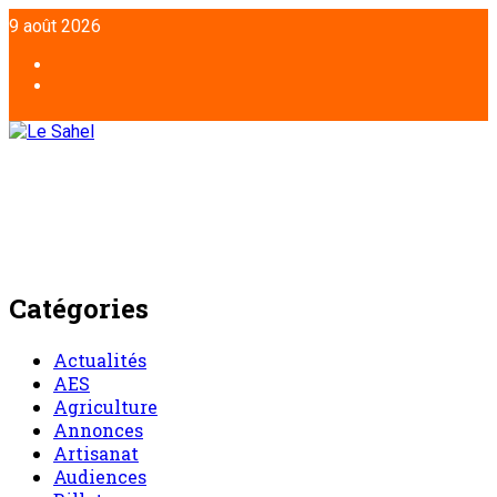
9 août 2026
Catégories
Actualités
AES
Agriculture
Annonces
Artisanat
Audiences
Billet
Chronique d’un entretien
Chronique du lundi
Commentaire
Communiqué