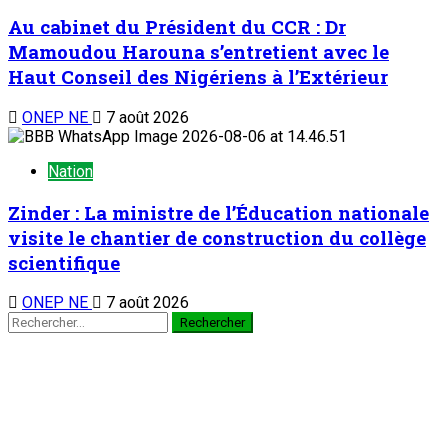
TENDANCE MAINTENANT
À la 3è édition du Camp des vacances au Prytanée Militaire
de Niamey : Promouvoir le patriotisme et le civisme chez les
jeunes dès le bas-âge
1
Nation
À la 3è édition du Camp des vacances au
Prytanée Militaire de Niamey : Promouvoir le
patriotisme et le civisme chez les jeunes dès
le bas-âge
7 août 2026
Au cabinet du Président du CCR : Dr Mamoudou Harouna
s’entretient avec le Haut Conseil des Nigériens à l’Extérieur
2