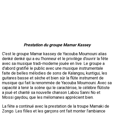
Prestation du groupe Mamar Kassey
C’est le groupe Mamar kassey de Yacouba Moumouni alias
denké denké qui a eu l’honneur et le privilège d’ouvrir la fête
avec sa musique tradi-moderne jouée en live. Le groupe a
d’abord gratifié le public avec une musique instrumentale
faite de belles mélodies de sons de Kalangou, kuntigui, les
guitares basse et sèche et bien sûr la flûte instrument de
musique qui fait la renommée de Yacouba Moumouni. Avec sa
capacité à tenir la scène qui le caractérise, le célèbre flûtiste
a joué et chanté sa nouvelle chanson Labou Sanni No et
Mossi gaydou, que les mélomanes apprécient bien.
La fête a continué avec la prestation de la troupe Mamaki de
Zongo. Les filles et les garçons ont fait monter l’ambiance
d’un cran avec leur ballet intitulé «
Gollobe Niger »
en peul,
«
Mutanen Niger
» en hawsa, et qui porte sur la célébration du
mariage, baptême, l’abondance du pâturage ou tout heureux
événement comme cette journée du Niger célébrée à la SNC.
Drapés de tenues peules, bâtons et gourdes en mains, les