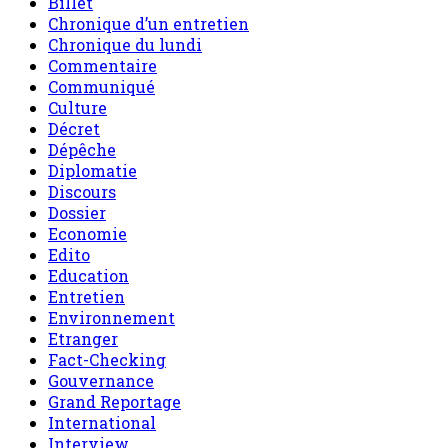
Culture
Décret
Dépêche
Diplomatie
Discours
Dossier
Economie
Edito
Education
Entretien
Environnement
Etranger
Fact-Checking
Gouvernance
Grand Reportage
International
Interview
Invite de sahel dimanche
L'air du temps
le Niger en bref
Message