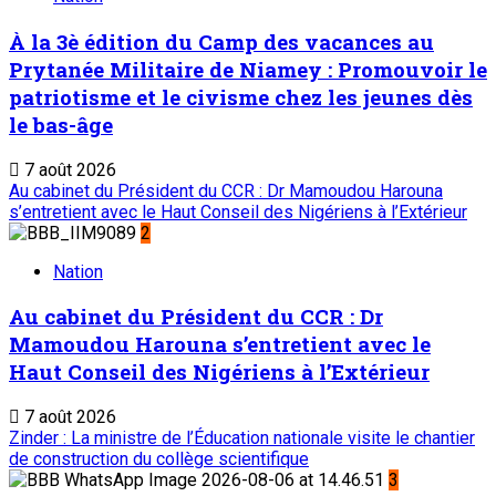
ONEP : OFFICE NATIONAL D’EDITION ET DE PRESSE
Etablissement Public à Caractère Industriel et
Commercial
créé par Ordonnance N°89-26 du 8 décembre 1989
Place du Petit Marché | BP: 13 182 Niamey (R.
Niger)
20 73 34 86/87
onep@intnet.ne
Journaux et magazines
Le Sahel