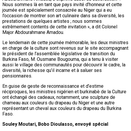
Nation
Au cabinet du Président du CCR : Dr
Mamoudou Harouna s’entretient avec le
Haut Conseil des Nigériens à l’Extérieur
ONEP NE
7 août 2026
Nation
Zinder : La ministre de l’Éducation nationale
visite le chantier de construction du collège
scientifique
ONEP NE
7 août 2026