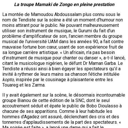
Touareg et les Zarma.
Il y avait également sur la scène, le désormais incontournable
groupe Bianou de cette édition de la SNC, dont le seul
accoutrement séduit et épate le public de Bobo Dioulasso à
chacune de ses apparitions. Comme à leur habitude les
hommes d’Agadez ont assuré, déclenchant des cris et des
tonnerres d’applaudissements de la part des spectateurs. «
Ma soirée est faite », a lancé une dame qui a fait le
déplacement du village des communautés pour assister à la
prestation de ce groupe.
Le
légendaire
groupe
Bianou
d’Agadez
en action
La prestation de celle qui est appelée Princesse Seyda,
fillette d’environ 7 ans de Bobo Dioulasso, auteure déjà de
quelques singles a été un peu la surprise de la soirée, surtout
pour les spectateurs qui la découvrent pour la première fois.