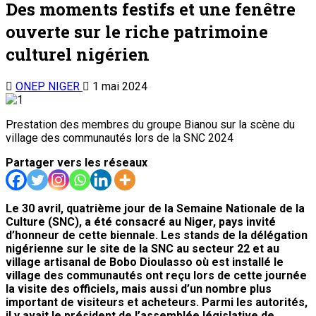
ONEP NIGER
1 mai 2024
Prestation des membres du groupe Bianou sur la scène du
village des communautés lors de la SNC 2024
Partager vers les réseaux
Le 30 avril, quatrième jour de la Semaine Nationale de la
Culture (SNC), a été consacré au Niger, pays invité
d’honneur de cette biennale. Les stands de la délégation
nigérienne sur le site de la SNC au secteur 22 et au
village artisanal de Bobo Dioulasso où est installé le
village des communautés ont reçu lors de cette journée
la visite des officiels, mais aussi d’un nombre plus
important de visiteurs et acheteurs. Parmi les autorités,
il y avait le président de l’assemblée législative de
transition du Burkina Faso, M. Ousmane Bougouma,
accompagné des membres de l’institution, le ministre
burkibabè en charge de la Culture, M. Jean Emmanuel
Ouedraogo qui était avec son homologue nigérien, le
Colonel-Major Abdourahmane Amadou conduisant la