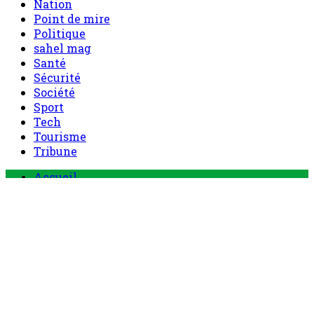
Nation
Point de mire
Politique
sahel mag
Santé
Sécurité
Société
Sport
Tech
Tourisme
Tribune
Menu
Accueil
principal
Politique
Société
Economie
Appels d’offre
Culture
Sport
Boutique
Tous les produits
0 Article