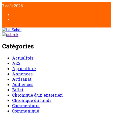
Aller
7 août 2026
au
contenu
Facebook
Twitter
Catégories
Actualités
AES
Agriculture
Annonces
Artisanat
Audiences
Billet
Chronique d’un entretien
Chronique du lundi
Commentaire
Communiqué