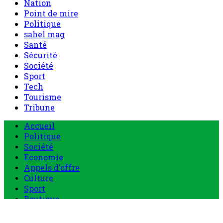
Nation
Point de mire
Politique
sahel mag
Santé
Sécurité
Société
Sport
Tech
Tourisme
Tribune
Accueil
Politique
Société
Economie
Appels d’offre
Culture
Sport
Boutique
Tous les produits
0 Article