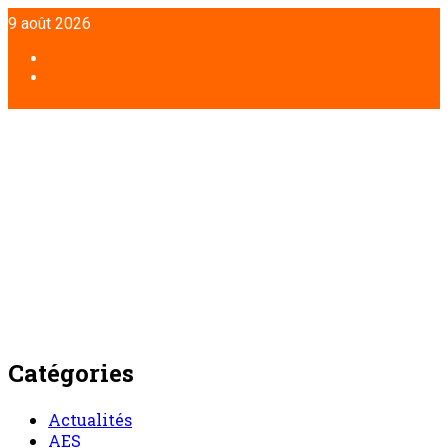
Aller
9 août 2026
au
contenu
Facebook
Twitter
Catégories
Actualités
AES