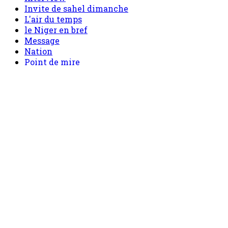
Nation
Point de mire
Politique
sahel mag
Santé
Sécurité
Société
Sport
Tech
Tourisme
Tribune
Accueil
Politique
Société
Economie
Appels d’offre
Culture
Sport
Boutique
Tous les produits
0 Article