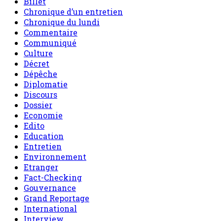
Culture
Décret
Dépêche
Diplomatie
Discours
Dossier
Economie
Edito
Education
Entretien
Environnement
Etranger
Fact-Checking
Gouvernance
Grand Reportage
International
Interview
Invite de sahel dimanche
L'air du temps
le Niger en bref
Message