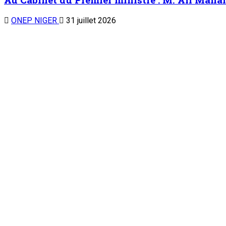
ONEP NIGER
31 juillet 2026
Audiences
A la Présidence de la République : Le Chef de l
ONEP NE
29 juillet 2026
Audiences
Remise de rapport au Premier ministre : Le C
relancer le projet
ONEP NE
28 juillet 2026