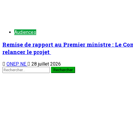
Nation
Au cabinet du Président du CCR : Dr Mamoudou 
7 août 2026
Zinder : La ministre de l’Éducation nationale visite le chantier 
Nation
Zinder : La ministre de l’Éducation nationale v
7 août 2026
Visite de travail du ministre du Commerce et de l’Industrie da
4
Nation