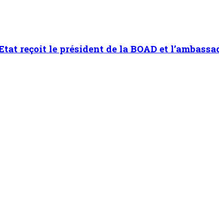
 Niamey : Promouvoir le patriotisme et le civisme chez les jeun
ée Militaire de Niamey : Promouvoir le patrioti
ient avec le Haut Conseil des Nigériens à l’Extérieur