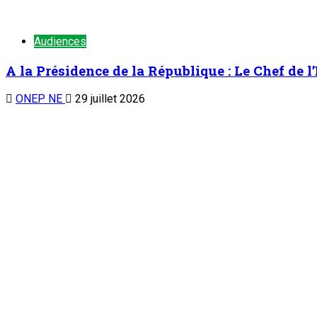
TENDANCE MAINTENANT
À la 3è édition du Camp des vacances au Prytanée Militaire de
Nation
À la 3è édition du Camp des vacances au Prytan
âge
7 août 2026
Au cabinet du Président du CCR : Dr Mamoudou Harouna s’entret