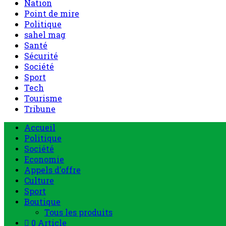
Nation
Point de mire
Politique
sahel mag
Santé
Sécurité
Société
Sport
Tech
Tourisme
Tribune
Accueil
Politique
Société
Economie
Appels d’offre
Culture
Sport
Boutique
Tous les produits
0 Article