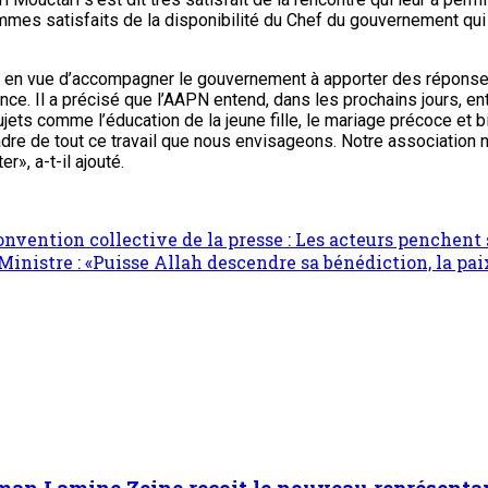
mmes satisfaits de la disponibilité du Chef du gouvernement qu
er en vue d’accompagner le gouvernement à apporter des réponses
nance. Il a précisé que l’AAPN entend, dans les prochains jours, 
ujets comme l’éducation de la jeune fille, le mariage précoce et 
e de tout ce travail que nous envisageons. Notre association ne 
», a-t-il ajouté.
convention collective de la presse : Les acteurs penche
istre : «Puisse Allah descendre sa bénédiction, la paix e
aman Lamine Zeine reçoit le nouveau représent