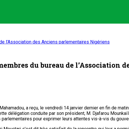
e l’Association des Anciens parlementaires Nigériens
membres du bureau de l’Association d
hamadou, a reçu, le vendredi 14 janvier dernier en fin de mati
te délégation conduite par son président, M. Djafarou Mounkaïla 
ens parlementaires pour exprimer leurs attentes vis-à-vis du gouv
i Mouctari s’est dit très satisfait de la rencontre qui leur a per