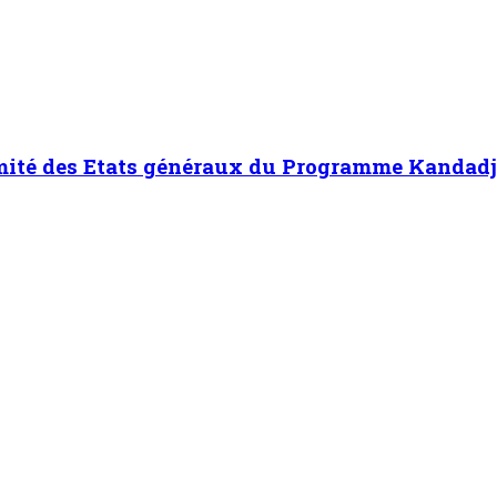
Harouna s’entretient avec le Haut Conseil des 
de construction du collège scientifique
3
isite le chantier de construction du collège scie
ns la région de Tahoua : M. Abdoulaye Seydou inspecte les usines