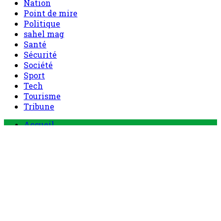
Nation
Point de mire
Politique
sahel mag
Santé
Sécurité
Société
Sport
Tech
Tourisme
Tribune
Menu
Accueil
principal
Politique
Société
Economie
Appels d’offre
Culture
Sport
Boutique
Tous les produits
0 Article