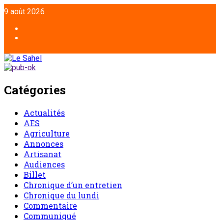
Aller
9 août 2026
au
contenu
Facebook
Twitter
Catégories
Actualités
AES
Agriculture
Annonces
Artisanat
Audiences
Billet
Chronique d’un entretien
Chronique du lundi
Commentaire
Communiqué