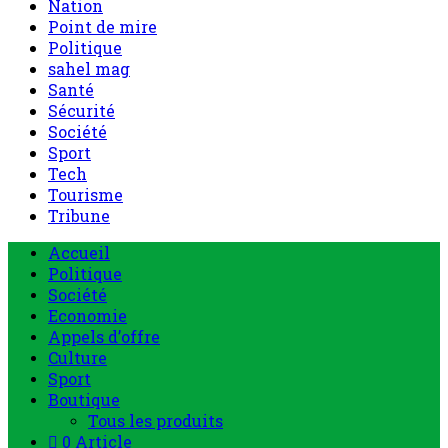
Nation
Point de mire
Politique
sahel mag
Santé
Sécurité
Société
Sport
Tech
Tourisme
Tribune
Menu
Accueil
principal
Politique
Société
Economie
Appels d’offre
Culture
Sport
Boutique
Tous les produits
0 Article