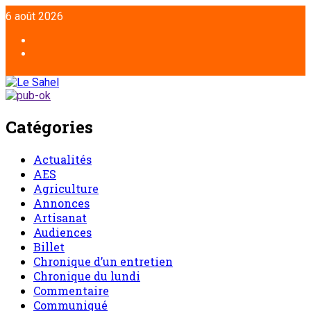
Aller
6 août 2026
au
contenu
Facebook
Twitter
Catégories
Actualités
AES
Agriculture
Annonces
Artisanat
Audiences
Billet
Chronique d’un entretien
Chronique du lundi
Commentaire
Communiqué