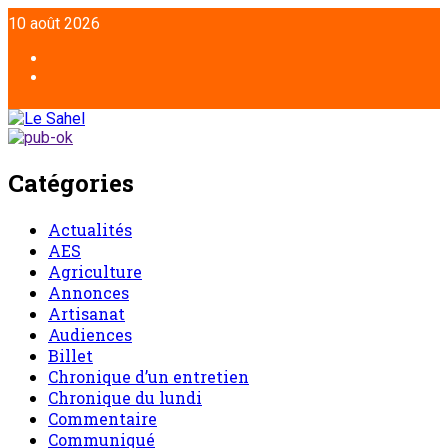
Aller
10 août 2026
au
contenu
Facebook
Twitter
Catégories
Actualités
AES
Agriculture
Annonces
Artisanat
Audiences
Billet
Chronique d’un entretien
Chronique du lundi
Commentaire
Communiqué