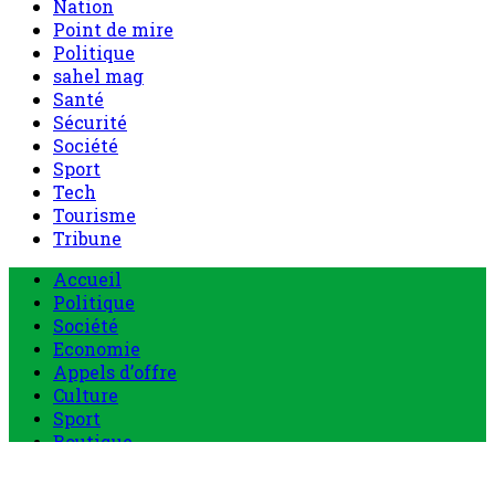
Nation
Point de mire
Politique
sahel mag
Santé
Sécurité
Société
Sport
Tech
Tourisme
Tribune
Menu
Accueil
principal
Politique
Société
Economie
Appels d’offre
Culture
Sport
Boutique
Tous les produits
0 Article