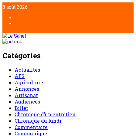
Aller
8 août 2026
au
contenu
Facebook
Twitter
Catégories
Actualités
AES
Agriculture
Annonces
Artisanat
Audiences
Billet
Chronique d’un entretien
Chronique du lundi
Commentaire
Communiqué