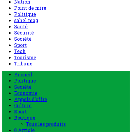
Nation
Point de mire
Politique
sahel mag
Santé
Sécurité
Société
Sport
Tech
Tourisme
Tribune
Menu
Accueil
principal
Politique
Société
Economie
Appels d’offre
Culture
Sport
Boutique
Tous les produits
0 Article