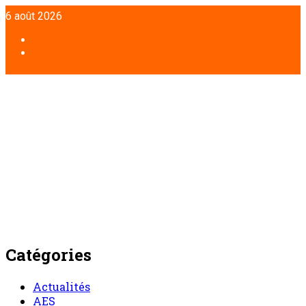
Aller
6 août 2026
au
contenu
Facebook
Twitter
Catégories
Actualités
AES