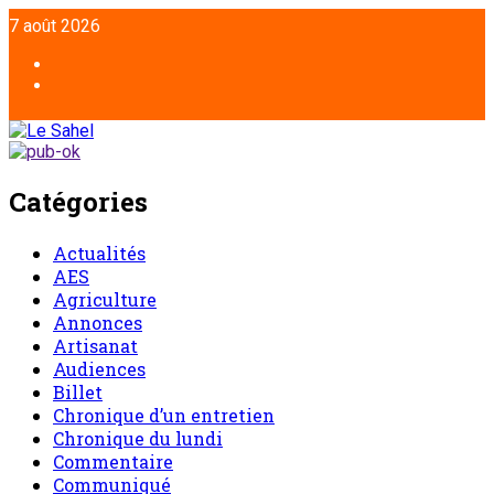
Aller
7 août 2026
au
contenu
Facebook
Twitter
Catégories
Actualités
AES
Agriculture
Annonces
Artisanat
Audiences
Billet
Chronique d’un entretien
Chronique du lundi
Commentaire
Communiqué