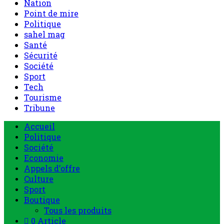
Nation
Point de mire
Politique
sahel mag
Santé
Sécurité
Société
Sport
Tech
Tourisme
Tribune
Menu
Accueil
principal
Politique
Société
Economie
Appels d’offre
Culture
Sport
Boutique
Tous les produits
0 Article