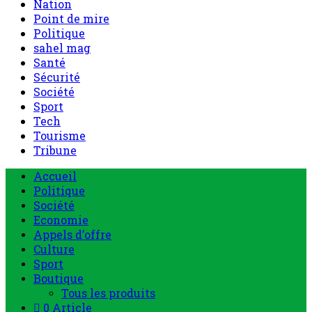
Nation
Point de mire
Politique
sahel mag
Santé
Sécurité
Société
Sport
Tech
Tourisme
Tribune
Accueil
Politique
Société
Economie
Appels d’offre
Culture
Sport
Boutique
Tous les produits
0 Article