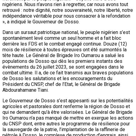
nigériens. Nous n’avons rien à regretter, car nous avons tout
retrouvé : notre dignité, notre souveraineté, notre liberté, notre
indépendance véritable pour nous consacrer à la refondation
», a indiqué le Gouverneur de Dosso.
Dans un sursaut patriotique national, le peuple nigérien s’est
spontanément levé comme un seul homme et a fait bloc
derrière les FDS et le combat engagé continue. Douze (12)
mois de résilience à toutes épreuves ont été surmontés la
tête haute. Le Général de Brigade Iro Oumarou a salué les
populations de Dosso qui dès les premiers instants des
évènements du 26 juillet 2023, se sont engagées dans le
combat ultime. Il a, de ce fait transmis aux braves populations
de Dosso les salutations et les encouragements du
Président du CNSP, chef de l’Etat, le Général de Brigade
Abdourahamane Tiani.
Le Gouverneur de Dosso s’est appesanti sur les potentialités
agricoles et pastorales dont renferme la région de Dosso et
qui ne demandent qu’à être valorisées. Le Général de Brigade
Iro Oumarou n’a pas manqué de mettre en exergue les actions
du CNSP dont, entre autres le programme de résilience pour
la sauvegarde de la patrie, l’implantation de la raffinerie de
pétrole à Dosso, le complexe de production d’engrais, ainsi