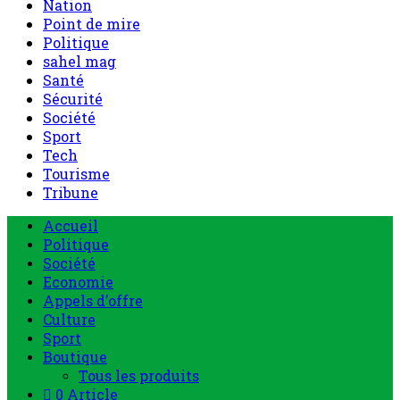
Nation
Point de mire
Politique
sahel mag
Santé
Sécurité
Société
Sport
Tech
Tourisme
Tribune
Accueil
Politique
Société
Economie
Appels d’offre
Culture
Sport
Boutique
Tous les produits
0 Article