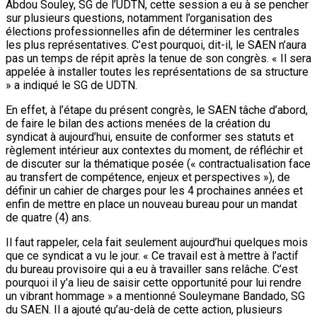
Abdou Souley, SG de l’UDTN, cette session a eu à se pencher
sur plusieurs questions, notamment l’organisation des
élections professionnelles afin de déterminer les centrales
les plus représentatives. C’est pourquoi, dit-il, le SAEN n’aura
pas un temps de répit après la tenue de son congrès. « Il sera
appelée à installer toutes les représentations de sa structure
» a indiqué le SG de UDTN.
En effet, à l’étape du présent congrès, le SAEN tâche d’abord,
de faire le bilan des actions menées de la création du
syndicat à aujourd’hui, ensuite de conformer ses statuts et
règlement intérieur aux contextes du moment, de réfléchir et
de discuter sur la thématique posée (« contractualisation face
au transfert de compétence, enjeux et perspectives »), de
définir un cahier de charges pour les 4 prochaines années et
enfin de mettre en place un nouveau bureau pour un mandat
de quatre (4) ans.
Il faut rappeler, cela fait seulement aujourd’hui quelques mois
que ce syndicat a vu le jour. « Ce travail est à mettre à l’actif
du bureau provisoire qui a eu à travailler sans relâche. C’est
pourquoi il y’a lieu de saisir cette opportunité pour lui rendre
un vibrant hommage » a mentionné Souleymane Bandado, SG
du SAEN. Il a ajouté qu’au-delà de cette action, plusieurs