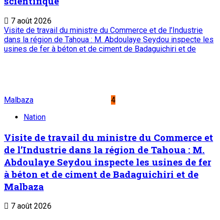
Place du Petit Marché | BP: 13 182 Niamey
(R. Niger)
20 73 34 86/87
onep@intnet.ne
JOURNAUX ET MAGAZINES
Le Sahel
Sahel Dimanche
Sahel Mag