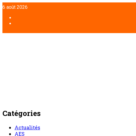
Aller
6 août 2026
au
contenu
Facebook
Twitter
Catégories
Actualités
AES