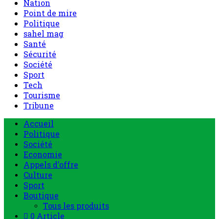
Nation
Point de mire
Politique
sahel mag
Santé
Sécurité
Société
Sport
Tech
Tourisme
Tribune
Menu
Accueil
principal
Politique
Société
Economie
Appels d’offre
Culture
Sport
Boutique
Tous les produits
0 Article