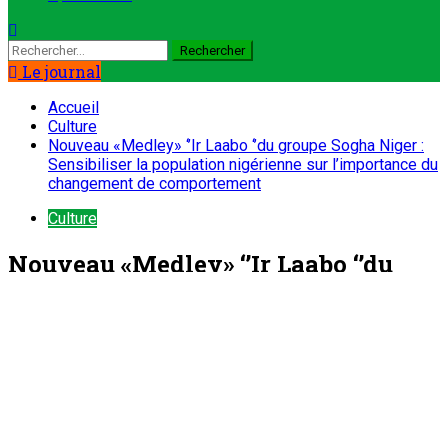
Rechercher :
Le journal
Accueil
Culture
Nouveau «Medley» ‘’Ir Laabo ‘’du groupe Sogha Niger :
Sensibiliser la population nigérienne sur l’importance du
changement de comportement
Culture
Nouveau «Medley» ‘’Ir Laabo ‘’du
groupe Sogha Niger : Sensibiliser la
population nigérienne sur
l’importance du changement de
comportement
ONEP NIGER
14 mars 2024