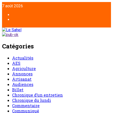
Aller
7 août 2026
au
contenu
Facebook
Twitter
Catégories
Actualités
AES
Agriculture
Annonces
Artisanat
Audiences
Billet
Chronique d’un entretien
Chronique du lundi
Commentaire
Communiqué