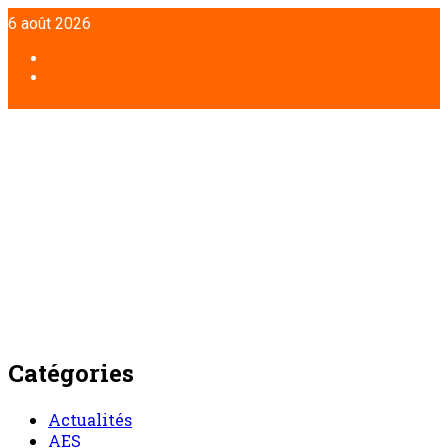
Aller
6 août 2026
au
contenu
Facebook
Twitter
Catégories
Actualités
AES