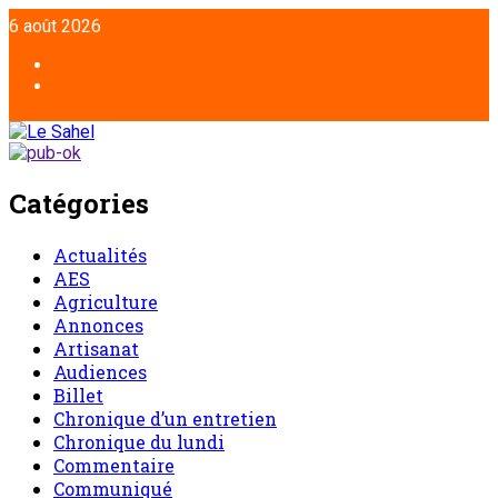
Aller
6 août 2026
au
contenu
Facebook
Twitter
Catégories
Actualités
AES
Agriculture
Annonces
Artisanat
Audiences
Billet
Chronique d’un entretien
Chronique du lundi
Commentaire
Communiqué