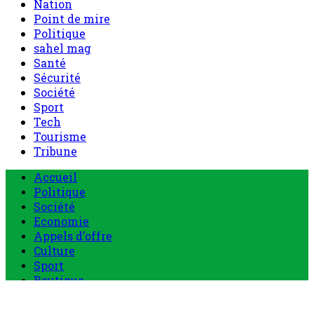
Nation
Point de mire
Politique
sahel mag
Santé
Sécurité
Société
Sport
Tech
Tourisme
Tribune
Menu
Accueil
principal
Politique
Société
Economie
Appels d’offre
Culture
Sport
Boutique
Tous les produits
0 Article