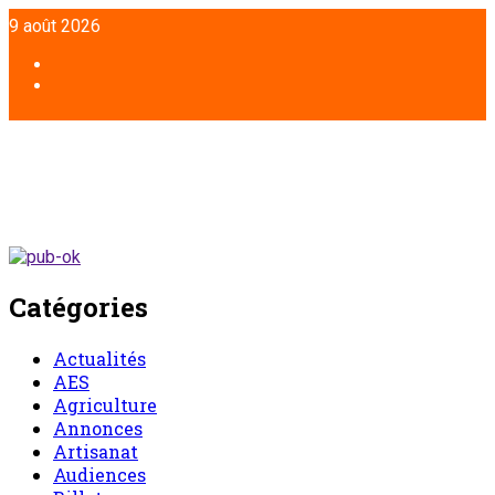
Aller
9 août 2026
au
contenu
Facebook
Twitter
Catégories
Actualités
AES
Agriculture
Annonces
Artisanat
Audiences