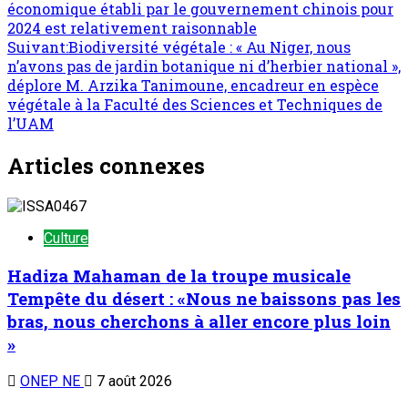
économique établi par le gouvernement chinois pour
d’article
2024 est relativement raisonnable
Suivant:
Biodiversité végétale : « Au Niger, nous
n’avons pas de jardin botanique ni d’herbier national »,
déplore M. Arzika Tanimoune, encadreur en espèce
végétale à la Faculté des Sciences et Techniques de
l’UAM
Articles connexes
Culture
Hadiza Mahaman de la troupe musicale
Tempête du désert : «Nous ne baissons pas les
bras, nous cherchons à aller encore plus loin
»
ONEP NE
7 août 2026