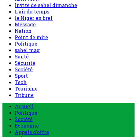
Invite de sahel dimanche
L'air du temps
le Niger en bref
Message
Nation
Point de mire
Politique
sahel mag
Santé
Sécurité
Société
Sport
Tech
Tourisme
Tribune
Menu
Accueil
principal
Politique
Société
Economie
Appels d’offre