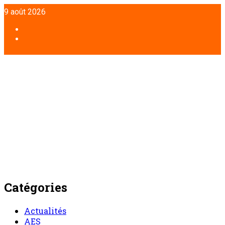
Aller
9 août 2026
au
contenu
Facebook
Twitter
Catégories
Actualités
AES