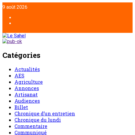
Aller
9 août 2026
au
contenu
Facebook
Twitter
Catégories
Actualités
AES
Agriculture
Annonces
Artisanat
Audiences
Billet
Chronique d’un entretien
Chronique du lundi
Commentaire
Communiqué