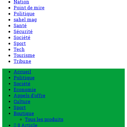
Nation
Point de mire
Politique
sahel mag
Santé
Sécurité
Société
Sport
Tech
Tourisme
Tribune
Menu
Accueil
principal
Politique
Société
Economie
Appels d’offre
Culture
Sport
Boutique
Tous les produits
0 Article