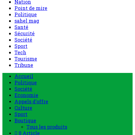
Nation
Point de mire
Politique
sahel mag
Santé
Sécurité
Société
Sport
Tech
Tourisme
Tribune
Accueil
Politique
Société
Economie
Appels d’offre
Culture
Sport
Boutique
Tous les produits
0 Article